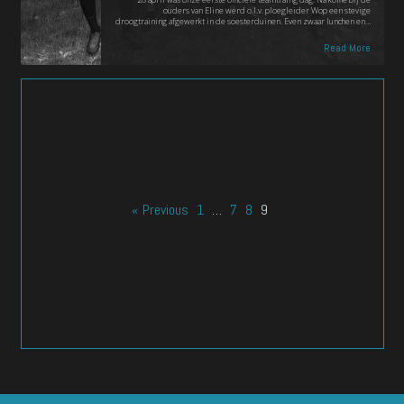
ouders van Eline werd o.l.v. ploegleider Wop een stevige
droogtraining afgewerkt in de soesterduinen. Even zwaar lunchen en…
Read More
« Previous
1
…
7
8
9