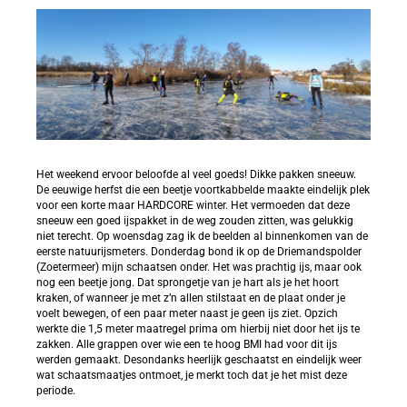
Het weekend ervoor beloofde al veel goeds! Dikke pakken sneeuw.
De eeuwige herfst die een beetje voortkabbelde maakte eindelijk plek
voor een korte maar HARDCORE winter. Het vermoeden dat deze
sneeuw een goed ijspakket in de weg zouden zitten, was gelukkig
niet terecht. Op woensdag zag ik de beelden al binnenkomen van de
eerste natuurijsmeters. Donderdag bond ik op de Driemandspolder
(Zoetermeer) mijn schaatsen onder. Het was prachtig ijs, maar ook
nog een beetje jong. Dat sprongetje van je hart als je het hoort
kraken, of wanneer je met z’n allen stilstaat en de plaat onder je
voelt bewegen, of een paar meter naast je geen ijs ziet. Opzich
werkte die 1,5 meter maatregel prima om hierbij niet door het ijs te
zakken. Alle grappen over wie een te hoog BMI had voor dit ijs
werden gemaakt. Desondanks heerlijk geschaatst en eindelijk weer
wat schaatsmaatjes ontmoet, je merkt toch dat je het mist deze
periode.