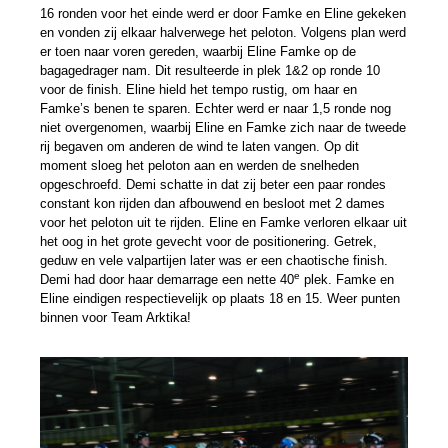
16 ronden voor het einde werd er door Famke en Eline gekeken
en vonden zij elkaar halverwege het peloton. Volgens plan werd
er toen naar voren gereden, waarbij Eline Famke op de
bagagedrager nam. Dit resulteerde in plek 1&2 op ronde 10
voor de finish. Eline hield het tempo rustig, om haar en
Famke’s benen te sparen. Echter werd er naar 1,5 ronde nog
niet overgenomen, waarbij Eline en Famke zich naar de tweede
rij begaven om anderen de wind te laten vangen. Op dit
moment sloeg het peloton aan en werden de snelheden
opgeschroefd. Demi schatte in dat zij beter een paar rondes
constant kon rijden dan afbouwend en besloot met 2 dames
voor het peloton uit te rijden. Eline en Famke verloren elkaar uit
het oog in het grote gevecht voor de positionering. Getrek,
geduw en vele valpartijen later was er een chaotische finish.
e
Demi had door haar demarrage een nette 40
plek. Famke en
Eline eindigen respectievelijk op plaats 18 en 15. Weer punten
binnen voor Team Arktika!