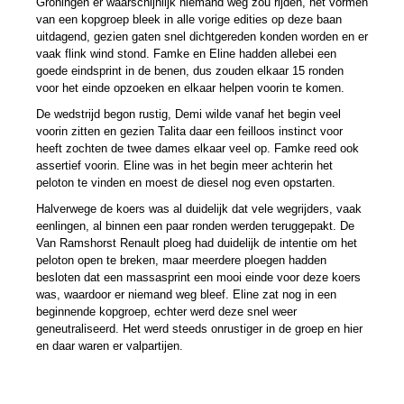
Groningen er waarschijnlijk niemand weg zou rijden, het vormen
van een kopgroep bleek in alle vorige edities op deze baan
uitdagend, gezien gaten snel dichtgereden konden worden en er
vaak flink wind stond. Famke en Eline hadden allebei een
goede eindsprint in de benen, dus zouden elkaar 15 ronden
voor het einde opzoeken en elkaar helpen voorin te komen.
De wedstrijd begon rustig, Demi wilde vanaf het begin veel
voorin zitten en gezien Talita daar een feilloos instinct voor
heeft zochten de twee dames elkaar veel op. Famke reed ook
assertief voorin. Eline was in het begin meer achterin het
peloton te vinden en moest de diesel nog even opstarten.
Halverwege de koers was al duidelijk dat vele wegrijders, vaak
eenlingen, al binnen een paar ronden werden teruggepakt. De
Van Ramshorst Renault ploeg had duidelijk de intentie om het
peloton open te breken, maar meerdere ploegen hadden
besloten dat een massasprint een mooi einde voor deze koers
was, waardoor er niemand weg bleef. Eline zat nog in een
beginnende kopgroep, echter werd deze snel weer
geneutraliseerd. Het werd steeds onrustiger in de groep en hier
en daar waren er valpartijen.