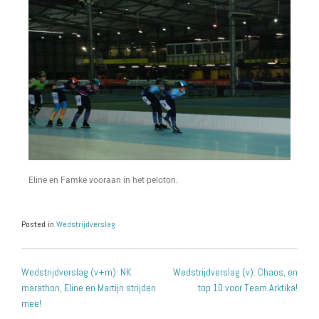
Eline en Famke vooraan in het peloton.
Posted in
Wedstrijdverslag
Wedstrijdverslag (v+m): NK
Wedstrijdverslag (v): Chaos, en
marathon, Eline en Martijn strijden
top 10 voor Team Arktika!
mee!