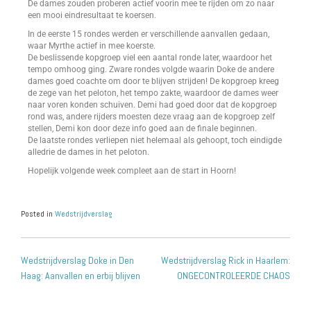
De dames zouden proberen actief voorin mee te rijden om zo naar
een mooi eindresultaat te koersen.
In de eerste 15 rondes werden er verschillende aanvallen gedaan,
waar Myrthe actief in mee koerste.
De beslissende kopgroep viel een aantal ronde later, waardoor het
tempo omhoog ging. Zware rondes volgde waarin Doke de andere
dames goed coachte om door te blijven strijden! De kopgroep kreeg
de zege van het peloton, het tempo zakte, waardoor de dames weer
naar voren konden schuiven. Demi had goed door dat de kopgroep
rond was, andere rijders moesten deze vraag aan de kopgroep zelf
stellen, Demi kon door deze info goed aan de finale beginnen.
De laatste rondes verliepen niet helemaal als gehoopt, toch eindigde
alledrie de dames in het peloton.
Hopelijk volgende week compleet aan de start in Hoorn!
Posted in
Wedstrijdverslag
Wedstrijdverslag Doke in Den
Wedstrijdverslag Rick in Haarlem:
Haag: Aanvallen en erbij blijven
ONGECONTROLEERDE CHAOS