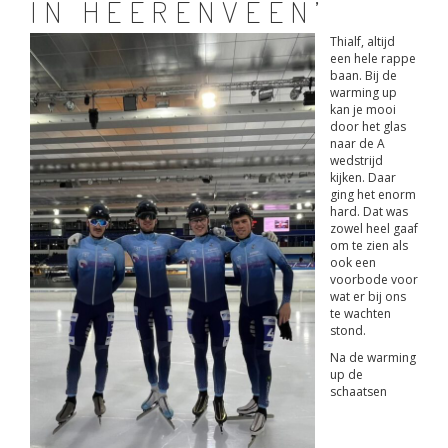
IN HEERENVEEN’
Thialf, altijd
een hele rappe
baan. Bij de
warming up
kan je mooi
door het glas
naar de A
wedstrijd
kijken. Daar
ging het enorm
hard. Dat was
zowel heel gaaf
om te zien als
ook een
voorbode voor
wat er bij ons
te wachten
stond.
Na de warming
up de
schaatsen