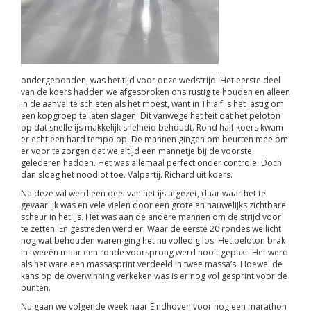
ondergebonden, was het tijd voor onze wedstrijd. Het eerste deel
van de koers hadden we afgesproken ons rustig te houden en alleen
in de aanval te schieten als het moest, want in Thialf is het lastig om
een kopgroep te laten slagen. Dit vanwege het feit dat het peloton
op dat snelle ijs makkelijk snelheid behoudt. Rond half koers kwam
er echt een hard tempo op. De mannen gingen om beurten mee om
er voor te zorgen dat we altijd een mannetje bij de voorste
gelederen hadden. Het was allemaal perfect onder controle. Doch
dan sloeg het noodlot toe. Valpartij. Richard uit koers.
Na deze val werd een deel van het ijs afgezet, daar waar het te
gevaarlijk was en vele vielen door een grote en nauwelijks zichtbare
scheur in het ijs. Het was aan de andere mannen om de strijd voor
te zetten. En gestreden werd er. Waar de eerste 20 rondes wellicht
nog wat behouden waren ging het nu volledig los. Het peloton brak
in tweeën maar een ronde voorsprong werd nooit gepakt. Het werd
als het ware een massasprint verdeeld in twee massa’s. Hoewel de
kans op de overwinning verkeken was is er nog vol gesprint voor de
punten.
Nu gaan we volgende week naar Eindhoven voor nog een marathon