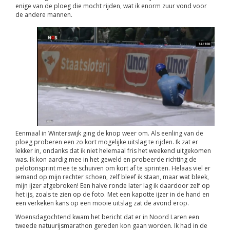
enige van de ploeg die mocht rijden, wat ik enorm zuur vond voor
de andere mannen.
Eenmaal in Winterswijk ging de knop weer om. Als eenling van de
ploeg proberen een zo kort mogelijke uitslag te rijden. Ik zat er
lekker in, ondanks dat ik niet helemaal fris het weekend uitgekomen
was. Ik kon aardig mee in het geweld en probeerde richting de
pelotonsprint mee te schuiven om kort af te sprinten. Helaas viel er
iemand op mijn rechter schoen, zelf bleef ik staan, maar wat bleek,
mijn ijzer afgebroken! Een halve ronde later lag ik daardoor zelf op
het ijs, zoals te zien op de foto. Met een kapotte ijzer in de hand en
een verkeken kans op een mooie uitslag zat de avond erop.
Woensdagochtend kwam het bericht dat er in Noord Laren een
tweede natuurijsmarathon gereden kon gaan worden. Ik had in de