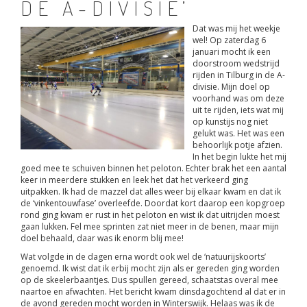
DE A-DIVISIE’
Dat was mij het weekje
wel! Op zaterdag 6
januari mocht ik een
doorstroom wedstrijd
rijden in Tilburg in de A-
divisie. Mijn doel op
voorhand was om deze
uit te rijden, iets wat mij
op kunstijs nog niet
gelukt was. Het was een
behoorlijk potje afzien.
In het begin lukte het mij
goed mee te schuiven binnen het peloton. Echter brak het een aantal
keer in meerdere stukken en leek het dat het verkeerd ging
uitpakken. Ik had de mazzel dat alles weer bij elkaar kwam en dat ik
de ‘vinkentouwfase’ overleefde. Doordat kort daarop een kopgroep
rond ging kwam er rust in het peloton en wist ik dat uitrijden moest
gaan lukken. Fel mee sprinten zat niet meer in de benen, maar mijn
doel behaald, daar was ik enorm blij mee!
Wat volgde in de dagen erna wordt ook wel de ‘natuurijskoorts’
genoemd. Ik wist dat ik erbij mocht zijn als er gereden ging worden
op de skeelerbaantjes. Dus spullen gereed, schaatstas overal mee
naartoe en afwachten. Het bericht kwam dinsdagochtend al dat er in
de avond gereden mocht worden in Winterswijk. Helaas was ik de