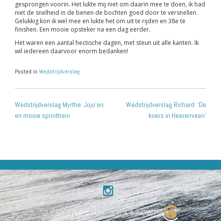
gesprongen voorin. Het lukte mij niet om daarin mee te doen, ik had
niet de snelheid in de benen de bochten goed door te versnellen.
Gelukkig kon ik wel mee en lukte het om uit te rijden en 38e te
finishen. Een mooie opsteker na een dag eerder.
Het waren een aantal hectische dagen, met steun uit alle kanten. Ik
wil iedereen daarvoor enorm bedanken!
Posted in
Wedstrijdverslag
POST
Wedstrijdverslag Myrthe: Jojo’en
Wedstrijdverslag Richard: ‘De
NAVIGATION
en mooie sprinttrein
koers in Heerenveen’
DESIGNED BY SMARTCAT