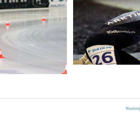
!
Wedstrij