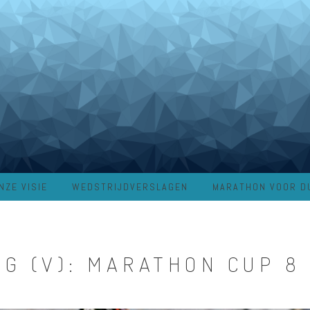
NZE VISIE
WEDSTRIJDVERSLAGEN
MARATHON VOOR D
G (V): MARATHON CUP 8