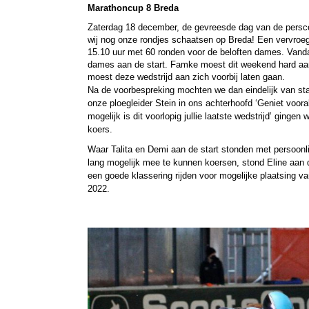
Marathoncup 8 Breda
Zaterdag 18 december, de gevreesde dag van de persco
wij nog onze rondjes schaatsen op Breda! Een vervroegde
15.10 uur met 60 ronden voor de beloften dames. Vandaa
dames aan de start. Famke moest dit weekend hard aan
moest deze wedstrijd aan zich voorbij laten gaan. 
Na de voorbespreking mochten we dan eindelijk van st
onze ploegleider Stein in ons achterhoofd ‘Geniet voo
mogelijk is dit voorlopig jullie laatste wedstrijd’ ginge
koers.
Waar Talita en Demi aan de start stonden met persoonl
lang mogelijk mee te kunnen koersen, stond Eline aan d
een goede klassering rijden voor mogelijke plaatsing v
2022.