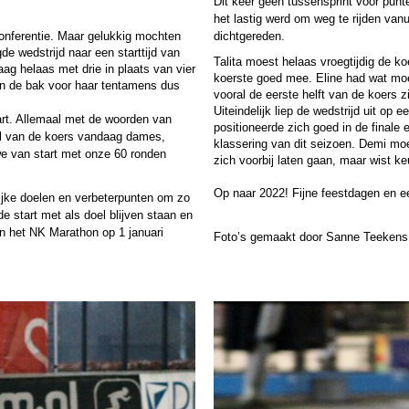
Dit keer geen tussensprint voor punte
het lastig werd om weg te rijden vanui
nferentie. Maar gelukkig mochten 
dichtgereden. 
 wedstrijd naar een starttijd van 
Talita moest helaas vroegtijdig de k
g helaas met drie in plaats van vier 
koerste goed mee. Eline had wat moe
 de bak voor haar tentamens dus 
vooral de eerste helft van de koers 
Uiteindelijk liep de wedstrijd uit op 
art. Allemaal met de woorden van
positioneerde zich goed in de finale 
ral van de koers vandaag dames,
klassering van dit seizoen. Demi moes
n we van start met onze 60 ronden
zich voorbij laten gaan, maar wist keu
Op naar 2022! Fijne feestdagen en 
ijke doelen en verbeterpunten om zo
e start met als doel blijven staan en
an het NK Marathon op 1 januari
Foto’s gemaakt door Sanne Teekens