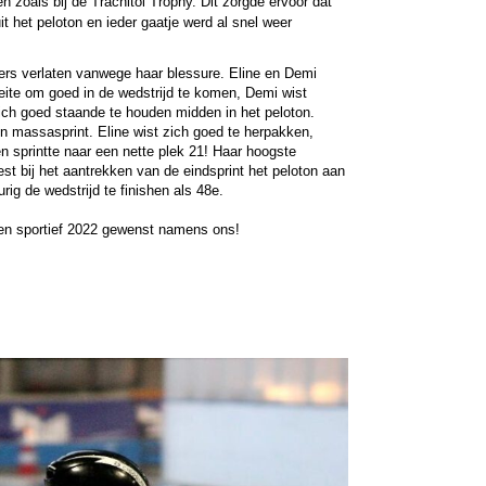
n zoals bij de Trachitol Trophy. Dit zorgde ervoor dat 
t het peloton en ieder gaatje werd al snel weer 
oers verlaten vanwege haar blessure. Eline en Demi 
ite om goed in de wedstrijd te komen, Demi wist 
zich goed staande te houden midden in het peloton. 
een massasprint. Eline wist zich goed te herpakken, 
en sprintte naar een nette plek 21! Haar hoogste 
t bij het aantrekken van de eindsprint het peloton aan 
rig de wedstrijd te finishen als 48e. 
een sportief 2022 gewenst namens ons!