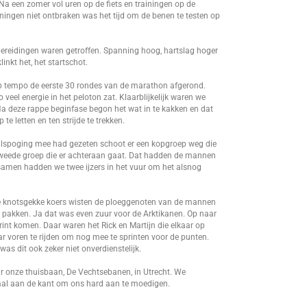
 Na een zomer vol uren op de fiets en trainingen op de
ningen niet ontbraken was het tijd om de benen te testen op
reidingen waren getroffen. Spanning hoog, hartslag hoger
linkt het, het startschot.
rap tempo de eerste 30 rondes van de marathon afgerond.
veel energie in het peloton zat. Klaarblijkelijk waren we
. Na deze rappe beginfase begon het wat in te kakken en dat
 letten en ten strijde te trekken.
lspoging mee had gezeten schoot er een kopgroep weg die
n tweede groep die er achteraan gaat. Dat hadden de mannen
samen hadden we twee ijzers in het vuur om het alsnog
ze knotsgekke koers wisten de ploeggenoten van de mannen
 pakken. Ja dat was even zuur voor de Arktikanen. Op naar
rint komen. Daar waren het Rick en Martijn die elkaar op
r voren te rijden om nog mee te sprinten voor de punten.
as dit ook zeker niet onverdienstelijk.
r onze thuisbaan, De Vechtsebanen, in Utrecht. We
emaal aan de kant om ons hard aan te moedigen.