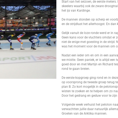
Start van het seizoen, de eerste meters.
skeelers waarbij ook de zware droogtrai
het ijs van Kardinge.
De mannen stonden op scherp en voorbe
en de strijdlust het allerhoogst. En dan k
Gelijk vanuit de loze ronde werd er in 
Geen kans voor de vluchters omdat er zo 
niet de enige met goesting in de strijd
was het moment voor de mannen om op te
Nadat een ieder om en om in een aanva
we mistte. Geen paniek, er is altijd ee
goed door en met Martijn en Richard te
rond te gaan breien.
De eerste kopgroep ging rond en in de
op voorsprong de tweede groep terug te
plan B. Zo kort mogelijk in de pelotonsp
wisten te zoeken en te helpen om zo naa
Door het gedrang en geduw voor te zijn w
Volgende week verhuist het peloton naa
verwachtten jullie daar natuurlijk all
Groeten van de Arktika mannen.