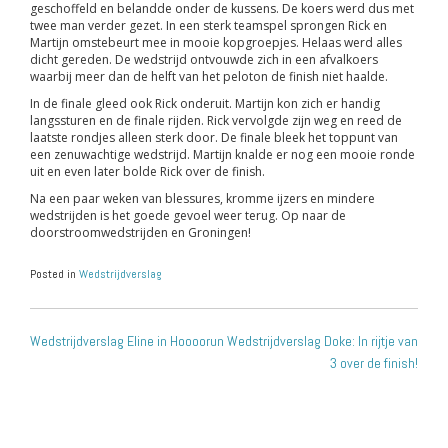
geschoffeld en belandde onder de kussens. De koers werd dus met
twee man verder gezet. In een sterk teamspel sprongen Rick en
Martijn omstebeurt mee in mooie kopgroepjes. Helaas werd alles
dicht gereden. De wedstrijd ontvouwde zich in een afvalkoers
waarbij meer dan de helft van het peloton de finish niet haalde.
In de finale gleed ook Rick onderuit. Martijn kon zich er handig
langssturen en de finale rijden. Rick vervolgde zijn weg en reed de
laatste rondjes alleen sterk door. De finale bleek het toppunt van
een zenuwachtige wedstrijd. Martijn knalde er nog een mooie ronde
uit en even later bolde Rick over de finish.
Na een paar weken van blessures, kromme ijzers en mindere
wedstrijden is het goede gevoel weer terug. Op naar de
doorstroomwedstrijden en Groningen!
Posted in
Wedstrijdverslag
POST
Wedstrijdverslag Eline in Hoooorun
Wedstrijdverslag Doke: In rijtje van
NAVIGATION
3 over de finish!