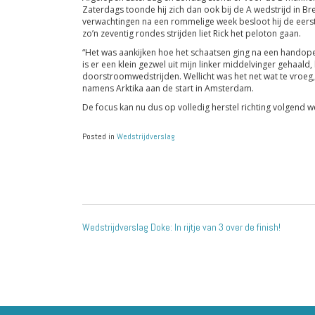
Zaterdags toonde hij zich dan ook bij de A wedstrijd in Br
verwachtingen na een rommelige week besloot hij de eerst
zo’n zeventig rondes strijden liet Rick het peloton gaan.
“Het was aankijken hoe het schaatsen ging na een handope
is er een klein gezwel uit mijn linker middelvinger gehaald
doorstroomwedstrijden. Wellicht was het net wat te vroeg,
namens Arktika aan de start in Amsterdam.
De focus kan nu dus op volledig herstel richting volgend 
Posted in
Wedstrijdverslag
POST
Wedstrijdverslag Doke: In rijtje van 3 over de finish!
NAVIGATION