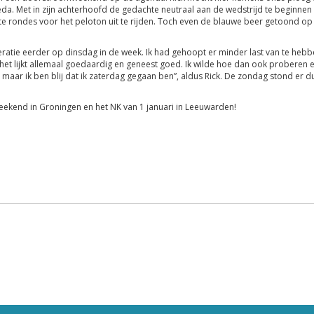
eda. Met in zijn achterhoofd de gedachte neutraal aan de wedstrijd te beginnen 
e rondes voor het peloton uit te rijden. Toch even de blauwe beer getoond op 
ratie eerder op dinsdag in de week. Ik had gehoopt er minder last van te heb
, het lijkt allemaal goedaardig en geneest goed. Ik wilde hoe dan ook proberen e
 maar ik ben blij dat ik zaterdag gegaan ben”, aldus Rick. De zondag stond er 
weekend in Groningen en het NK van 1 januari in Leeuwarden!