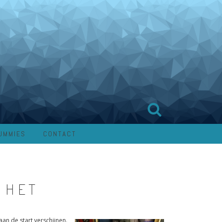
UMMIES
CONTACT
 HET
n de start verschijnen.