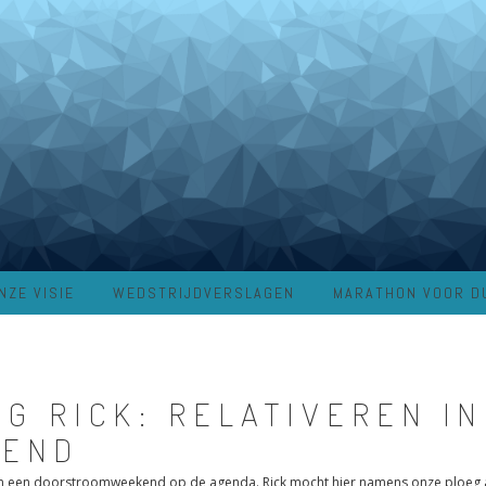
NZE VISIE
WEDSTRIJDVERSLAGEN
MARATHON VOOR D
G RICK: RELATIVEREN IN
KEND
 een doorstroomweekend op de agenda. Rick mocht hier namens onze ploeg aa