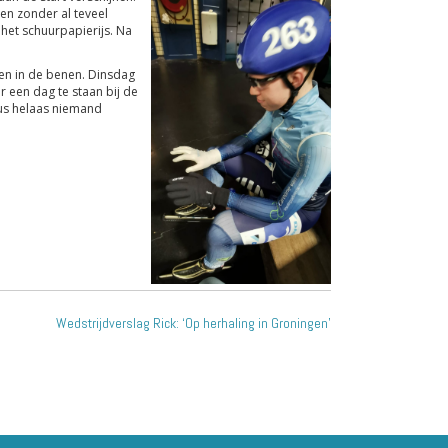
en zonder al teveel
het schuurpapierijs. Na
ben in de benen. Dinsdag
r een dag te staan bij de
dus helaas niemand
Wedstrijdverslag Rick: ‘Op herhaling in Groningen’