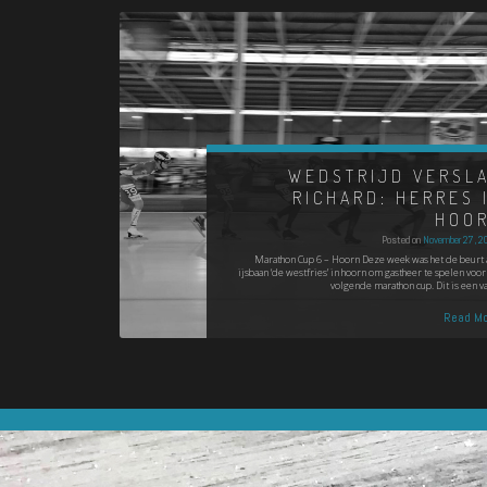
WEDSTRIJD VERSL
RICHARD: HERRES 
HOO
Posted on
November 27, 2
Marathon Cup 6 – Hoorn Deze week was het de beurt 
ijsbaan ‘de westfries’ in hoorn om gastheer te spelen voor
volgende marathon cup. Dit is een v
Read Mo