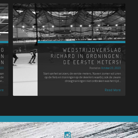
AG
WEDSTRIJDVERSLAG
IN
RICHARD IN GRONINGEN:
RN
DE EERSTE METERS!
023
Posted on
October 23, 2023
aan
Start van het seizoen, de eerste meters. Na een zomer vol uren
 de
op de fiets en trainingen op de skeelers waarbij ook de zware
an…
droogtrainingen niet ontbraken was het tijd…
re
Read More