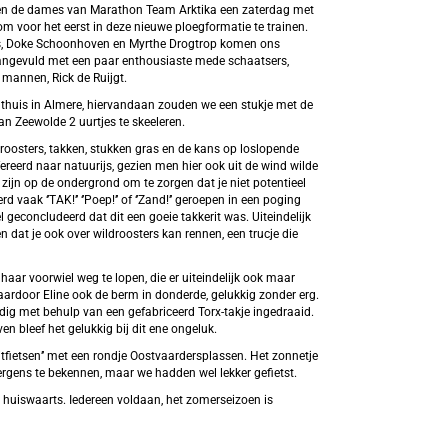
den de dames van Marathon Team Arktika een zaterdag met
om voor het eerst in deze nieuwe ploegformatie te trainen.
ers, Doke Schoonhoven en Myrthe Drogtrop komen ons
 aangevuld met een paar enthousiaste mede schaatsers,
mannen, Rick de Ruijgt.
n thuis in Almere, hiervandaan zouden we een stukje met de
an Zeewolde 2 uurtjes te skeeleren.
roosters, takken, stukken gras en de kans op loslopende
ereerd naar natuurijs, gezien men hier ook uit de wind wilde
zijn op de ondergrond om te zorgen dat je niet potentieel
 vaak ‘’TAK!’’ ‘’Poep!’’ of ‘’Zand!’’ geroepen in een poging
 geconcludeerd dat dit een goeie takkerit was. Uiteindelijk
 dat je ook over wildroosters kan rennen, een trucje die
haar voorwiel weg te lopen, die er uiteindelijk ook maar
aardoor Eline ook de berm in donderde, gelukkig zonder erg.
dig met behulp van een gefabriceerd Torx-takje ingedraaid.
n bleef het gelukkig bij dit ene ongeluk.
itfietsen’’ met een rondje Oostvaardersplassen. Het zonnetje
ergens te bekennen, maar we hadden wel lekker gefietst.
et huiswaarts. Iedereen voldaan, het zomerseizoen is