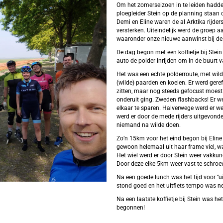
Om het zomerseizoen in te leiden had
ploegleider Stein op de planning staan 
Demi en Eline waren de al Arktika rijd
versterken. Uiteindelijk werd de groep
waaronder onze nieuwe aanwinst bij de 
De dag begon met een koffietje bij Stei
auto de polder inrijden om in de buurt v
Het was een echte polderroute, met wild
(wilde) paarden en koeien. Er werd geref
zitten, maar nog steeds gefocust moest 
onderuit ging. Zweden flashbacks! Er werd
elkaar te sparen. Halverwege werd er wel
werd er door de mede rijders uitgevonden
niemand na wilde doen.
Zo’n 15km voor het eind begon bij Eline 
gewoon helemaal uit haar frame viel, w
Het wiel werd er door Stein weer vakkun
Door deze elke 5km weer vast te schroeve
Na een goede lunch was het tijd voor ‘’u
stond goed en het uitfiets tempo was n
Na een laatste koffietje bij Stein was h
begonnen!