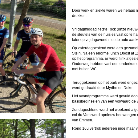
Door werk en ziekte waren we helaas ni
drukken.
Vrijdagmiddag fietste Rick (onze nieu
de sleutels van de huisjes vast op te h
later op vrijdagavond met de auto aan
Op zaterdagochtend werd een gezamelij
Stein. Na een enorme lunch (Joost at 1
op het programma. Er werd flink afgezi
Onderweg hebben vast een onderkomen 
met buiten WC.
Teruggekomen op het park werd er gez
werd gedraaid door Myrthe en Doke.
Het avondprogramma werd gevuld door 
basisbeginselen van een volwaardige v
Zondagochtend werd het weekend afgesl
col du Vam werd opnieuw bedwongen e
van Emmen.
Rond 16u vertrok iedereen moe maar vo