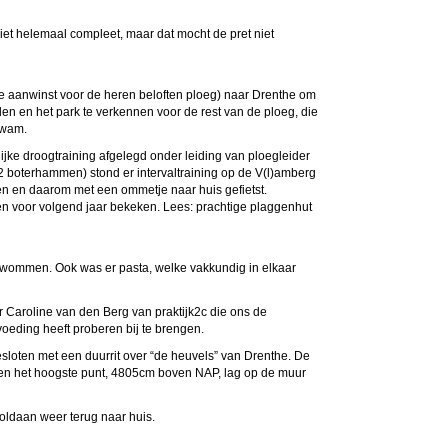
et helemaal compleet, maar dat mocht de pret niet
we aanwinst voor de heren beloften ploeg) naar Drenthe om
alen en het park te verkennen voor de rest van de ploeg, die
kwam.
ke droogtraining afgelegd onder leiding van ploegleider
2 boterhammen) stond er intervaltraining op de V(l)amberg
en en daarom met een ommetje naar huis gefietst.
voor volgend jaar bekeken. Lees: prachtige plaggenhut
wommen. Ook was er pasta, welke vakkundig in elkaar
Caroline van den Berg van praktijk2c die ons de
oeding heeft proberen bij te brengen.
oten met een duurrit over “de heuvels” van Drenthe. De
n het hoogste punt, 4805cm boven NAP, lag op de muur
ldaan weer terug naar huis.