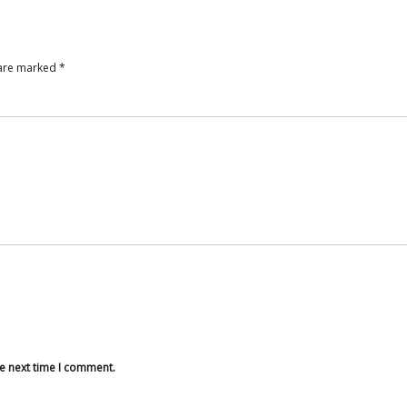
 are marked
*
he next time I comment.